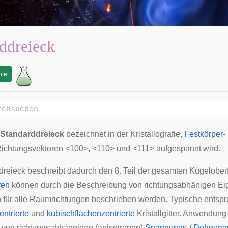
ddreieck
hie
Standarddreieck
bezeichnet in der
Kristallografie
,
Festkörper
-
ichtungsvektoren
<100>, <110> und <111> aufgespannt wird.
reieck beschreibt dadurch den 8. Teil der gesamten Kugelober
ren
können durch die Beschreibung von richtungsabhänigen Eig
 für alle Raumrichtungen beschrieben werden. Typische entspre
ntrierte
und
kubischflächenzentrierte
Kristallgitter. Anwendung
 von richtungsabhängigen (anisotropen)
Spannungs-/ Dehnungs