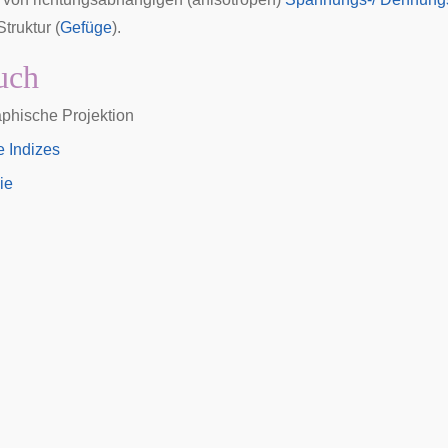
Struktur (
Gefüge
).
uch
phische Projektion
e Indizes
ie