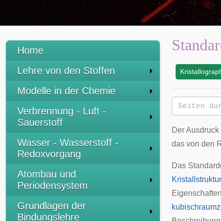
Standar
Home
Lehre von den Stoffen
Kristallograp
:
Modelle in der Chemie
Verbrennung - Luft -
Sauerstoff
Der Ausdruck
Wasser - Wasserstoff -
das von den
R
Redoxvorgang
Das Standardd
Atombau und
Kristallstruktu
Periodensystem
Eigenschaften
Grundlagen der
kubischraumze
Bindungslehre
Beschreibung