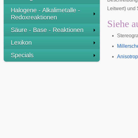
Leitwert
) und 
Halogene - Alkalimetalle -
Redoxreaktionen
Siehe a
Säure - Base - Reaktionen
Stereogra
Lexikon
Millersch
Specials
Anisotrop