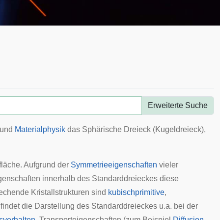
Erweiterte Suche
 und
Materialphysik
das Sphärische Dreieck (
Kugeldreieck
),
fläche. Aufgrund der
Symmetrieeigenschaften
vieler
enschaften innerhalb des Standarddreieckes diese
chende Kristallstrukturen sind
kubischprimitive
,
 findet die Darstellung des Standarddreieckes u.a. bei der
verhalten
, Transporteigenschaften (zum Beispiel
Diffusion
,