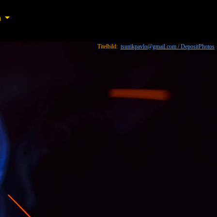
n
n
Titelbild:
tsunikpavlo@gmail.com / DepositPhotos