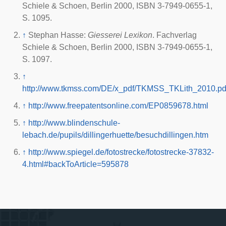
Schiele & Schoen, Berlin
2000
, ISBN 3-7949-0655-1,
S. 1095.
↑
Stephan Hasse:
Giesserei Lexikon
. Fachverlag
Schiele & Schoen, Berlin
2000
, ISBN 3-7949-0655-1,
S. 1097.
↑
http://www.tkmss.com/DE/x_pdf/TKMSS_TKLith_2010.pd
↑
http://www.freepatentsonline.com/EP0859678.html
↑
http://www.blindenschule-
lebach.de/pupils/dillingerhuette/besuchdillingen.htm
↑
http://www.spiegel.de/fotostrecke/fotostrecke-37832-
4.html#backToArticle=595878