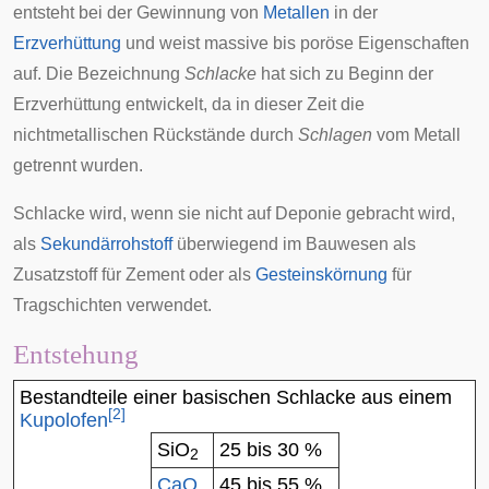
entsteht bei der Gewinnung von
Metallen
in der
Erzverhüttung
und weist massive bis poröse Eigenschaften
auf. Die Bezeichnung
Schlacke
hat sich zu Beginn der
Erzverhüttung entwickelt, da in dieser Zeit die
nichtmetallischen Rückstände durch
Schlagen
vom Metall
getrennt wurden.
Schlacke wird, wenn sie nicht auf Deponie gebracht wird,
als
Sekundärrohstoff
überwiegend im
Bauwesen
als
Zusatzstoff für Zement oder als
Gesteinskörnung
für
Tragschichten verwendet.
Entstehung
Bestandteile einer basischen Schlacke aus einem
[
2
]
Kupolofen
SiO
25 bis 30 %
2
CaO
45 bis 55 %