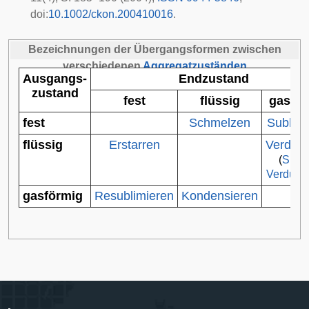
doi
:
10.1002/ckon.200410016
.
Bezeichnungen der Übergangsformen zwischen
verschiedenen
Aggregatzuständen
Ausgangs-
Endzustand
zustand
fest
flüssig
gasför
fest
Schmelzen
Sublima
flüssig
Erstarren
Verdam
(
Sied
Verduns
gasförmig
Resublimieren
Kondensieren