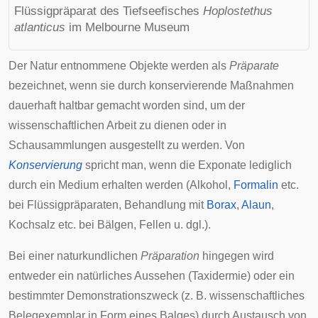
Flüssigpräparat des Tiefseefisches
Hoplostethus
atlanticus
im
Melbourne Museum
Der Natur entnommene Objekte werden als
Präparate
bezeichnet, wenn sie durch konservierende Maßnahmen
dauerhaft haltbar gemacht worden sind, um der
wissenschaftlichen Arbeit zu dienen oder in
Schausammlungen ausgestellt zu werden. Von
Konservierung
spricht man, wenn die Exponate lediglich
durch ein Medium erhalten werden (Alkohol,
Formalin
etc.
bei
Flüssigpräparaten
, Behandlung mit
Borax
,
Alaun
,
Kochsalz etc. bei
Bälgen
, Fellen u. dgl.).
Bei einer naturkundlichen
Präparation
hingegen wird
entweder ein natürliches Aussehen (
Taxidermie
) oder ein
bestimmter Demonstrationszweck (z. B. wissenschaftliches
Belegexemplar in Form eines Balges) durch Austausch von