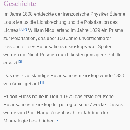
Geschichte
Im Jahre 1808 entdeckte der französische Physiker Étienne
Louis Malus
die Lichtbrechung und die Polarisation des
[
1
]
[
2
]
Lichtes.
William Nicol
erfand im Jahre 1829 ein Prisma
zur Polarisation, das über 100 Jahre unverzichtbarer
Bestandteil des Polarisationsmikroskops war. Später
wurden die
Nicol-Prismen
durch kostengünstigere Polfilter
[
3
]
ersetzt.
Das erste vollständige Polarisationsmikroskop wurde 1830
[
4
]
von Amici gebaut.
Rudolf Fuess
baute in Berlin 1875 das erste deutsche
Polarisationsmikroskop für petrografische Zwecke. Dieses
wurde von Prof. Harry Rosenbusch im Jahrbuch für
[
5
]
Mineralogie beschrieben.