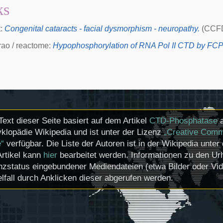
ks
t:
Congenital cataracts - facial dysmorphism - neuropathy.
(CCFD
rao / reactome:
Hypophosphorylation of RNA Pol II CTD by FCP
Text dieser Seite basiert auf dem Artikel
CTD-Phosphatase
a
klopädie Wikipedia und ist unter der Lizenz
„Creative Comm
e“
verfügbar. Die Liste der Autoren ist in der Wikipedia unter
Artikel kann
hier
bearbeitet werden. Informationen zu den U
nzstatus eingebundener Mediendateien (etwa Bilder oder Vi
lfall durch Anklicken dieser abgerufen werden.