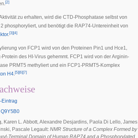
[
2
]
en.
Aktivität zu erhalten, wird die CTD-Phosphatase selbst von
 2
phosphoryliert, und benötigt die RAP74-Untereinheit von
[
3
]
[
4
]
ktor
.
lierung von FCP1 wird von den Proteinen Pin1 und Hce1,
t-Protein
des HI-Virus gehemmt. FCP1 wird von der
Arginin-
rase
PRMT5
methyliert und ein FCP1-PRMT5-Komplex
[
5
]
[
6
]
[
7
]
ton H4
.
achweise
-Eintrag
Q9Y5B0
, Karen L. Abbott, Alexandre Desjardins, Paola Di Lello, James
nski, Pascale Legault:
NMR Structure of a Complex Formed by
oxyl-Terminal Domain of Human RAP74 and a Phosphorylated