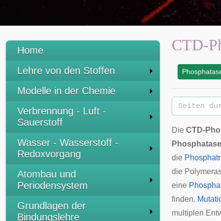
CTD-Ph
Home
Lehre von den Stoffen
Phosphatas
:
Modelle in der Chemie
Verbrennung - Luft -
Sauerstoff
Die
CTD-Pho
Wasser - Wasserstoff -
Phosphatas
Redoxvorgang
die
Phosphatr
die Polymeras
Atombau und
Periodensystem
eine
Phospha
finden.
Mutati
Grundlagen der
multiplen Ent
Bindungslehre