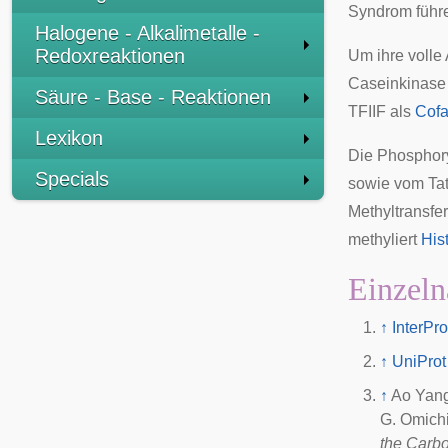
Syndrom
führ
Halogene - Alkalimetalle -
Redoxreaktionen
Um ihre volle 
Caseinkinase
Säure - Base - Reaktionen
TFIIF
als
Cofa
Lexikon
Die Phosphory
Specials
sowie vom
Ta
Methyltransfe
methyliert
His
Einzeln
↑
InterPro
↑
UniProt
↑
Ao Yang
G. Omichi
the Carb