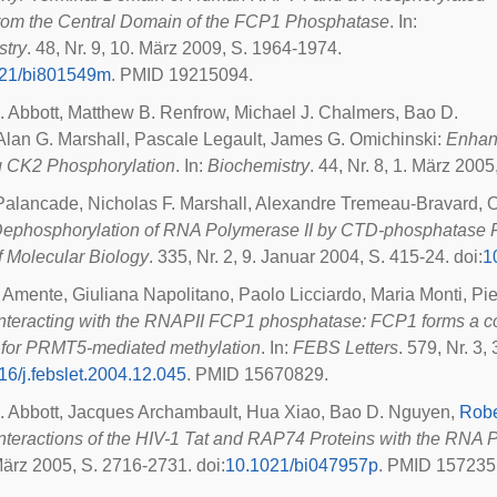
from the Central Domain of the FCP1 Phosphatase
. In:
stry
. 48, Nr. 9, 10. März 2009, S. 1964-1974.
21/bi801549m
. PMID 19215094.
. Abbott, Matthew B. Renfrow, Michael J. Chalmers, Bao D.
lan G. Marshall, Pascale Legault, James G. Omichinski:
Enhan
g CK2 Phosphorylation
. In:
Biochemistry
. 44, Nr. 8, 1. März 200
Palancade, Nicholas F. Marshall, Alexandre Tremeau-Bravard, 
ephosphorylation of RNA Polymerase II by CTD-phosphatase F
f Molecular Biology
. 335, Nr. 2, 9. Januar 2004, S. 415-24.
doi
:
1
 Amente, Giuliana Napolitano, Paolo Licciardo, Maria Monti, Pie
interacting with the RNAPII FCP1 phosphatase: FCP1 forms a co
e for PRMT5-mediated methylation
. In:
FEBS Letters
. 579, Nr. 3
16/j.febslet.2004.12.045
. PMID 15670829.
. Abbott, Jacques Archambault, Hua Xiao, Bao D. Nguyen,
Robe
Interactions of the HIV-1 Tat and RAP74 Proteins with the RN
 März 2005, S. 2716-2731.
doi
:
10.1021/bi047957p
. PMID 157235