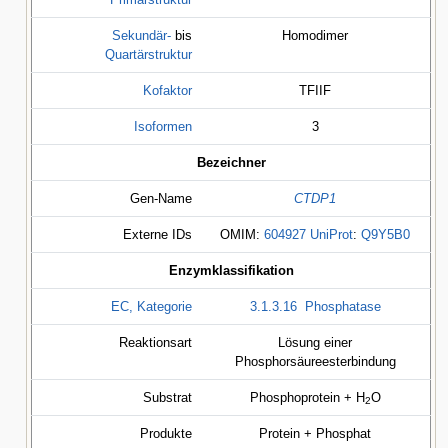
Sekundär-
bis
Homodimer
Quartärstruktur
Kofaktor
TFIIF
Isoformen
3
Bezeichner
Gen-Name
CTDP1
Externe IDs
OMIM
:
604927
UniProt
:
Q9Y5B0
Enzymklassifikation
EC, Kategorie
3.1.3.16
Phosphatase
Reaktionsart
Lösung einer
Phosphorsäureesterbindung
Substrat
Phosphoprotein + H
O
2
Produkte
Protein + Phosphat