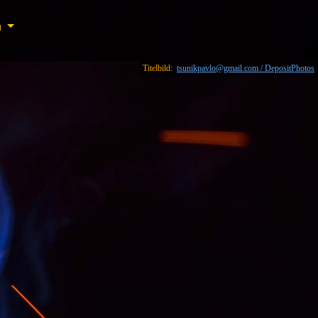
n
n
Titelbild:
tsunikpavlo@gmail.com / DepositPhotos