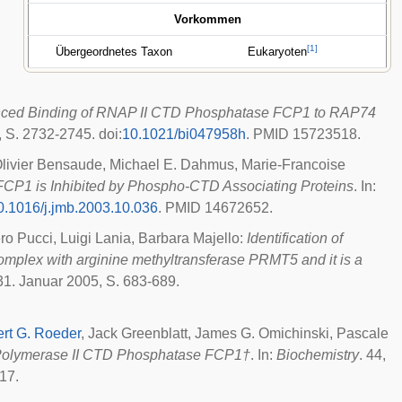
Vorkommen
[
1
]
Übergeordnetes Taxon
Eukaryoten
ced Binding of RNAP II CTD Phosphatase FCP1 to RAP74
5, S. 2732-2745.
doi
:
10.1021/bi047958h
. PMID 15723518.
Olivier Bensaude, Michael E. Dahmus, Marie-Francoise
CP1 is Inhibited by Phospho-CTD Associating Proteins
. In:
0.1016/j.jmb.2003.10.036
. PMID 14672652.
ro Pucci, Luigi Lania, Barbara Majello:
Identification of
mplex with arginine methyltransferase PRMT5 and it is a
, 31. Januar 2005, S. 683-689.
rt G. Roeder
, Jack Greenblatt, James G. Omichinski, Pascale
A Polymerase II CTD Phosphatase FCP1†
. In:
Biochemistry
. 44,
17.