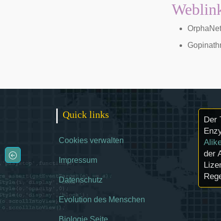
Weblin
OrphaNe
Gopinath
Quick links
Der 
Enzy
Cookies verwalten
Alik
der 
Impressum
Lize
Rege
Datenschutz
Evolution des Menschen
Biologie Seite