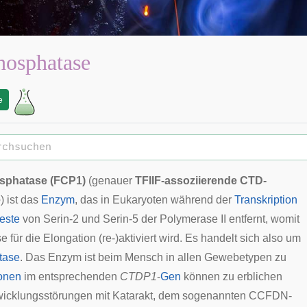
osphatase
e
sphatase (FCP1)
(genauer
TFIIF-assoziierende CTD-
e
) ist das
Enzym
, das in
Eukaryoten
während der
Transkription
este
von Serin-2 und Serin-5 der
Polymerase II
entfernt, womit
e für die
Elongation
(re-)aktiviert wird. Es handelt sich also um
tase
. Das Enzym ist beim Mensch in allen Gewebetypen zu
onen
im entsprechenden
CTDP1
-
Gen
können zu erblichen
wicklungsstörungen mit Katarakt, dem sogenannten
CCFDN-