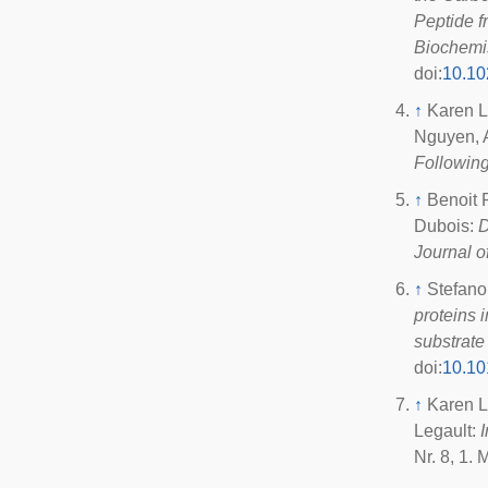
Peptide 
Biochemi
doi
:
10.10
↑
Karen L
Nguyen, A
Followin
↑
Benoit 
Dubois:
D
Journal o
↑
Stefano
proteins 
substrat
doi
:
10.10
↑
Karen L
Legault:
Nr. 8, 1.