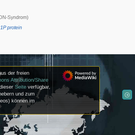
N-Syndrom)
1P protein
us der freien
ons Attribution/Share
 dieser
Seite
verfügbar,
rhebern und zum
deos) können im