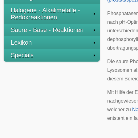
Halogene - Alkalimetalle -
Phosphatasen 
Redoxreaktionen
nach pH-Opt
Säure - Base - Reaktionen
unterschieden
dephosphoryl
Lexikon
übertragungsp
Specials
Die saure Pho
Lysosomen als
diesem Bereic
Mit Hilfe der
E
nachgewiesen
welcher zu
Na
entsteht ein f