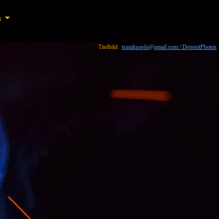
n
n
Titelbild:
tsunikpavlo@gmail.com / DepositPhotos