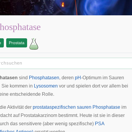
hosphatase
e
Prostata
hatasen
sind
Phosphatasen
, deren
pH
-
Optimum
im Sauren
gt. Sie kommen in
Lysosomen
vor und spielen dort vor allem bei
eine entscheidende Rolle.
ie Aktivität der
prostataspezifischen sauren Phosphatase
im
rdacht auf
Prostatakarzinom
bestimmt. Heute ist sie in dieser
urch das
sensitivere
(aber wenig
spezifische
)
PSA
fisches Antigen)
ersetzt worden.