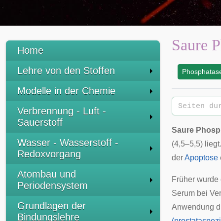
Saure P
Home
Lehre von den Stoffen
Phosphatas
:
Modelle in der Chemie
Verbrennung - Luft -
Sauerstoff
Saure Phosp
Wasser - Wasserstoff -
(4,5–5,5) lie
Redoxvorgang
der
Apoptose
Atombau und
Früher wurde d
Periodensystem
Serum
bei Ve
Grundlagen der
Anwendung d
Bindungslehre
(prostataspezi