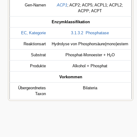
Gen-Namen
ACP1
; ACP2; ACP5; ACPL1; ACPL2;
ACPP; ACPT
Enzymklassifikation
EC, Kategorie
3.1.3.2
Phosphatase
Reaktionsart
Hydrolyse von Phosphorsäure(mono)estern
Substrat
Phosphat-Monoester + H
O
2
Produkte
Alkohol + Phosphat
Vorkommen
Übergeordnetes
Bilateria
Taxon