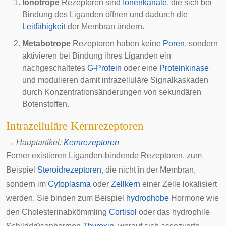
Ionotrope
Rezeptoren sind
Ionenkanäle
, die sich bei
Bindung des Liganden öffnen und dadurch die
Leitfähigkeit
der Membran ändern.
Metabotrope
Rezeptoren haben keine
Poren
, sondern
aktivieren bei Bindung ihres Liganden ein
nachgeschaltetes
G-Protein
oder eine
Proteinkinase
und modulieren damit intrazelluläre Signalkaskaden
durch Konzentrationsänderungen von sekundären
Botenstoffen.
Intrazelluläre Kernrezeptoren
→
Hauptartikel
:
Kernrezeptoren
Ferner existieren
Liganden
-bindende Rezeptoren, zum
Beispiel
Steroidrezeptoren
, die nicht in der Membran,
sondern im
Cytoplasma
oder
Zellkern
einer Zelle lokalisiert
werden. Sie binden zum Beispiel
hydrophobe
Hormone wie
den Cholesterinabkömmling
Cortisol
oder das hydrophile