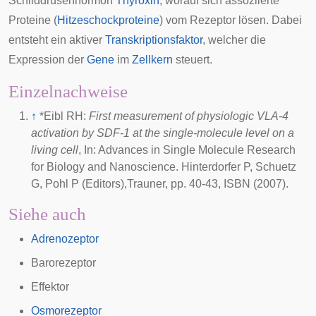
Schilddrüsenhormon
Thyroxin
, worauf sich assoziierte
Proteine (
Hitzeschockproteine
) vom Rezeptor lösen. Dabei
entsteht ein aktiver
Transkriptionsfaktor
, welcher die
Expression
der
Gene
im
Zellkern
steuert.
Einzelnachweise
↑
*Eibl RH:
First measurement of physiologic VLA-4
activation by SDF-1 at the single-molecule level on a
living cell
, In: Advances in Single Molecule Research
for Biology and Nanoscience. Hinterdorfer P, Schuetz
G, Pohl P (Editors),Trauner, pp. 40-43, ISBN (2007).
Siehe auch
Adrenozeptor
Barorezeptor
Effektor
Osmorezeptor