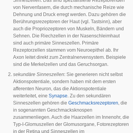
Sinneszellen. Das sind spezialisierte Rezeptorenden
von Nervenfasern, die durch mechanische Reize wie
Dehnung und Druck erregt werden. Dazu gehören die
Berührungsrezeptoren der
Haut
(vgl.
Tastsinn
), aber
auch die
Propriozeptoren
von
Muskeln
,
Bändern
und
Sehnen
. Die
Riechzellen
in der Nasenschleimhaut
sind auch primäre Sinneszellen. Primäre
Rezeptorzellen stammen vom
Neuroepithel
ab. Ihr
Axon
leitet direkt zum Zentralnervensystem. Beispiele
sind die
Merkelzellen
und das
Geruchsorgan
.
sekundäre Sinneszellen
: Sie generieren nicht selbst
Aktionspotentiale, sondern haben mit dem ersten
afferenten
Neuron, das die Aktionspotentiale
weiterleitet, eine
Synapse
. Zu den sekundären
Sinneszellen gehören die
Geschmacksrezeptoren
, die
in sogenannten
Geschmacksknospen
zusammenliegen. Auch die
Haarzellen
im
Innenohr
, die
Typ-I-Glomuszellen der
Glomusorgane
,
Fotorezeptoren
in der Retina und Sinneszellen im