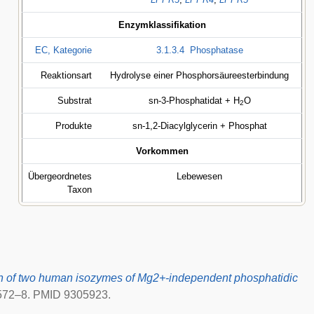
Enzymklassifikation
EC, Kategorie
3.1.3.4
Phosphatase
Reaktionsart
Hydrolyse einer Phosphorsäureesterbindung
Substrat
sn-3-Phosphatidat + H
O
2
Produkte
sn-1,2-Diacylglycerin + Phosphat
Vorkommen
Übergeordnetes
Lebewesen
Taxon
on of two human isozymes of Mg2+-independent phosphatidic
24572–8. PMID 9305923.