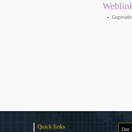
Weblin
Gopinath
Quick links
Der 