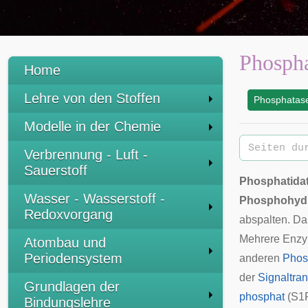
Phospha
Home
Lehre von den Stoffen
Phosphatas
:
Modelle in der Chemie
Verbrennung - Luft -
Sauerstoff
Phosphatida
Wasser - Wasserstoff -
Phosphohyd
Redoxvorgang
abspalten. Da
Mehrere Enzy
Atombau und
Periodensystem
anderen
Phos
der
Signaltra
Grundlagen der
phosphat
(S1P
Bindungslehre