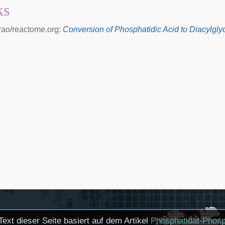
ks
rao/reactome.org:
Conversion of Phosphatidic Acid to Diacylgly
Text dieser Seite basiert auf dem Artikel
Phosphatidat-Phos