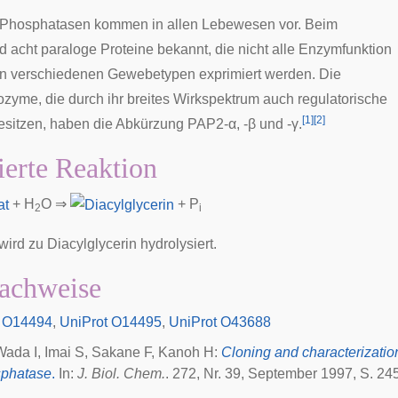
-Phosphatasen kommen in allen Lebewesen vor. Beim
d acht
paraloge
Proteine bekannt, die nicht alle Enzymfunktion
in verschiedenen Gewebetypen exprimiert werden. Die
sozyme
, die durch ihr breites Wirkspektrum auch regulatorische
[
1
]
[
2
]
esitzen, haben die Abkürzung PAP2-α, -β und -γ.
ierte Reaktion
+ H
O ⇒
+ P
2
i
wird zu
Diacylglycerin
hydrolysiert.
achweise
O14494
,
UniProt
O14495
,
UniProt
O43688
Wada I, Imai S, Sakane F, Kanoh H:
Cloning and characterizati
sphatase
.
In:
J. Biol. Chem.
. 272, Nr. 39, September 1997, S. 