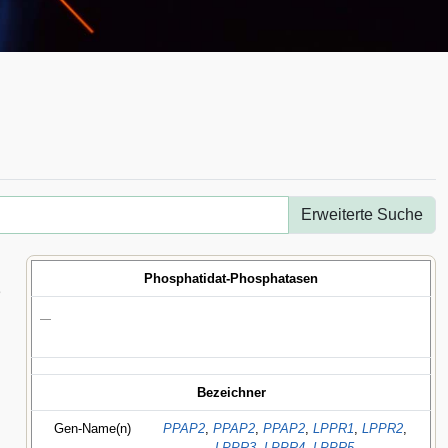
Erweiterte Suche
Phosphatidat-Phosphatasen
e
—
Bezeichner
Gen-Name(n)
PPAP2
,
PPAP2
,
PPAP2
,
LPPR1
,
LPPR2
,
LPPR3
,
LPPR4
,
LPPR5