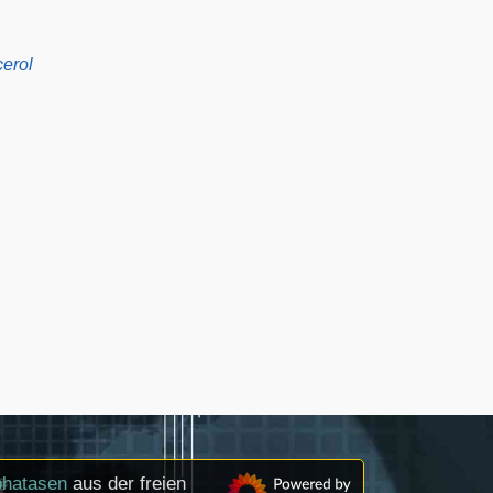
cerol
phatasen
aus der freien