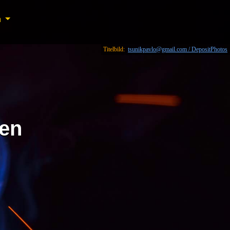
n
n
Titelbild:
tsunikpavlo@gmail.com / DepositPhotos
en