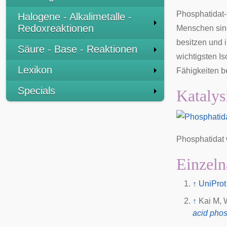
Phosphatidat
Halogene - Alkalimetalle -
Redoxreaktionen
Menschen sin
besitzen und 
Säure - Base - Reaktionen
wichtigsten
I
Lexikon
Fähigkeiten b
Specials
Katalys
Phosphatidat 
Einzeln
↑
UniProt
↑
Kai M, 
acid pho