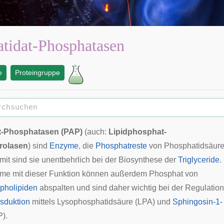
tidat-Phosphatasen
e
Proteingruppe
t-Phosphatasen (PAP)
(auch:
Lipidphosphat-
rolasen
) sind
Enzyme
, die
Phosphatreste
von
Phosphatidsäur
mit sind sie unentbehrlich bei der Biosynthese der
Triglyceride
.
me mit dieser Funktion können außerdem Phosphat von
pholipiden
abspalten und sind daher wichtig bei der Regulation
nsduktion
mittels
Lysophosphatidsäure
(LPA) und
Sphingosin-1-
).