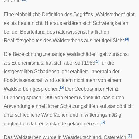
äußerte.
Eine einheitliche Definition des Begriffes „Waldsterben“ gibt
es bis heute nicht. Hieraus erklären sich Schwierigkeiten
bei der Beurteilung des naturwissenschaftlichen
[
4
]
Realitätsgehaltes des Waldsterbens aus heutiger Sicht.
Die Bezeichnung „neuartige
Waldschäden
“ galt zunächst
[
5
]
als
Euphemismus
, hat sich aber seit 1983
für die
festgestellten Schadensbilder etabliert. Innerhalb der
Forstwissenschaft
wird seitdem nicht mehr von einem
[
5
]
Waldsterben gesprochen.
Der Geobotaniker
Heinz
Ellenberg
sprach 1996 von einem Konstrukt, das durch
Anwendung einheitlicher Schätzungshilfen auf standörtlich
unterschiedliche Waldflächen und in witterungsmäßig
[
6
]
ungleichen Jahren zustande gekommen sei.
[
7
]
Das Waldsterben wurde in Westdeutschland, Österreich