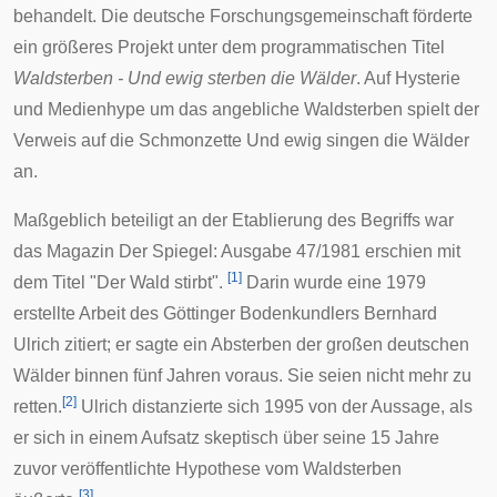
behandelt. Die
deutsche Forschungsgemeinschaft
förderte
ein größeres Projekt unter dem programmatischen Titel
Waldsterben - Und ewig sterben die Wälder
. Auf Hysterie
und Medienhype um das angebliche Waldsterben spielt der
Verweis auf die Schmonzette
Und ewig singen die Wälder
an.
Maßgeblich beteiligt an der Etablierung des Begriffs war
das Magazin
Der Spiegel
: Ausgabe 47/1981 erschien mit
[
1
]
dem Titel "Der Wald stirbt".
Darin wurde eine 1979
erstellte Arbeit des Göttinger Bodenkundlers
Bernhard
Ulrich
zitiert; er sagte ein Absterben der großen deutschen
Wälder binnen fünf Jahren voraus. Sie seien nicht mehr zu
[
2
]
retten.
Ulrich distanzierte sich 1995 von der Aussage, als
er sich in einem Aufsatz skeptisch über seine 15 Jahre
zuvor veröffentlichte Hypothese vom Waldsterben
[
3
]