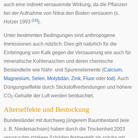
auch eine indirekt versauernde Wirkung, da die Pflanzen
bei der Aufnahme von Nitrat den Boden versauern (s.
[
16
]
Holzer 1993
).
Unter bestimmten Bedingungen sind anthropogene
Immissionen auch nützlich: Dies gilt natürlich für die
Einbringung von Kalk gegen die Versauerung wie auch für
mineralische Kohlenaschen und deren chemische
Bestandteile wie Nähr- und Spurenelemente (
Calcium
,
Magnesium
,
Selen
,
Molybdän
,
Zink
,
Fluor
oder
Iod
). Auch
Düngungseffekte durch Stickstoffverbindungen und höhere
CO
-Gehalte der Luft werden beobachtet.
2
Alterseffekte und Bestockung
Bundesländer mit durchweg jüngerem Baumbestand (wie
z. B.
Niedersachsen
) haben durch die
Trockenheit
2003
verursachte stärkere Schäden festgestellt als solche mit