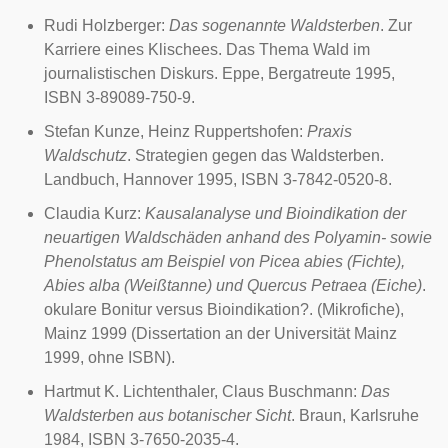
Rudi Holzberger:
Das sogenannte Waldsterben
. Zur
Karriere eines Klischees. Das Thema Wald im
journalistischen Diskurs. Eppe, Bergatreute
1995
,
ISBN 3-89089-750-9.
Stefan Kunze, Heinz Ruppertshofen:
Praxis
Waldschutz
. Strategien gegen das Waldsterben.
Landbuch, Hannover
1995
, ISBN 3-7842-0520-8.
Claudia Kurz:
Kausalanalyse und Bioindikation der
neuartigen Waldschäden anhand des Polyamin- sowie
Phenolstatus am Beispiel von Picea abies (Fichte),
Abies alba (Weißtanne) und Quercus Petraea (Eiche)
.
okulare Bonitur versus Bioindikation?. (
Mikrofiche
),
Mainz
1999
(
Dissertation
an der
Universität Mainz
1999, ohne
ISBN
).
Hartmut K. Lichtenthaler, Claus Buschmann:
Das
Waldsterben aus botanischer Sicht
. Braun, Karlsruhe
1984
, ISBN 3-7650-2035-4.