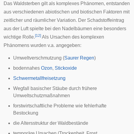
Das Waldsterben gilt als komplexes Phänomen, entstanden
aus verschiedenen
abiotischen
und
biotischen
Faktoren mit
zeitlicher und räumlicher
Variation
. Der Schadstoffeintrag
aus der Luft spielte bei den Nadelbäumen eine besonders
[
12
]
wichtige Rolle.
Als Ursachen des komplexen
Phänomens wurden v.a. angegeben:
Umweltverschmutzung (
Saurer Regen
)
bodennahes
Ozon
,
Stickoxide
Schwermetallfreisetzung
Wegfall basischer Stäube durch frühere
Umweltschutzmaßnahmen
forstwirtschaftliche Probleme wie fehlerhafte
Bestockung
die Altersstruktur der Waldbestände
temporäre Ursachen (Trockenheit, Frost,