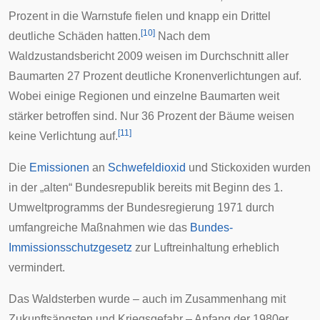
Prozent in die Warnstufe fielen und knapp ein Drittel
[
10
]
deutliche Schäden hatten.
Nach dem
Waldzustandsbericht 2009 weisen im Durchschnitt aller
Baumarten 27 Prozent deutliche Kronenverlichtungen auf.
Wobei einige Regionen und einzelne Baumarten weit
stärker betroffen sind. Nur 36 Prozent der Bäume weisen
[
11
]
keine Verlichtung auf.
Die
Emissionen
an
Schwefeldioxid
und
Stickoxiden
wurden
in der
„alten“ Bundesrepublik
bereits mit Beginn des 1.
Umweltprogramms der Bundesregierung 1971 durch
umfangreiche Maßnahmen wie das
Bundes-
Immissionsschutzgesetz
zur
Luftreinhaltung
erheblich
vermindert.
Das Waldsterben wurde – auch im Zusammenhang mit
Zukunftsängsten und Kriegsgefahr – Anfang der 1980er