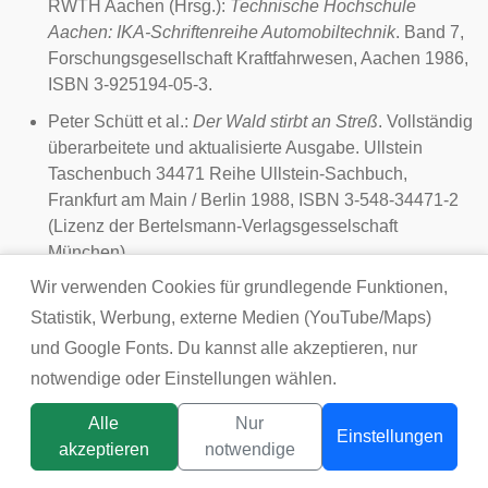
RWTH Aachen
(Hrsg.):
Technische Hochschule
Aachen: IKA-Schriftenreihe Automobiltechnik
. Band 7,
Forschungsgesellschaft Kraftfahrwesen, Aachen
1986
,
ISBN 3-925194-05-3.
Peter Schütt
et al.:
Der Wald stirbt an Streß
. Vollständig
überarbeitete und aktualisierte Ausgabe.
Ullstein
Taschenbuch 34471 Reihe Ullstein-Sachbuch,
Frankfurt am Main / Berlin
1988
, ISBN 3-548-34471-2
(Lizenz der Bertelsmann-Verlagsgesselschaft
München).
Wir verwenden Cookies für grundlegende Funktionen,
Peter Schütt et al.:
So stirbt der Wald
. Schadbilder und
Krankheitsverlauf. 5., durchgesehene Auflage.
blv
,
Statistik, Werbung, externe Medien (YouTube/Maps)
München / Wien / Zürich
1986 (Erstausgabe 1983)
,
und Google Fonts. Du kannst alle akzeptieren, nur
ISBN 3-405-13101-4.
notwendige oder Einstellungen wählen.
Horst Stern
(Hrsg.):
Rettet den Wald
. 2.,
Alle
Nur
aktualisierte Auflage. Kindler, München
Einstellungen
akzeptieren
notwendige
1989 (Erstausgabe 1979)
, ISBN 3-463-40107-X.
Titelbild:
tsunikpavlo@gmail.com / DepositPhotos