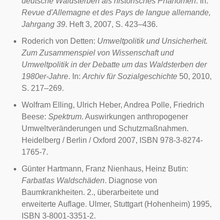
deutsche Waldsterben als historisches Phänomen
. In:
Revue d'Allemagne et des Pays de langue allemande,
Jahrgang 39
. Heft 3,
2007
, S. 423–436.
Roderich von Detten:
Umweltpolitik und Unsicherheit.
Zum Zusammenspiel von Wissenschaft und
Umweltpolitik in der Debatte um das Waldsterben der
1980er-Jahre
. In:
Archiv für Sozialgeschichte
50, 2010,
S. 217–269.
Wolfram Elling, Ulrich Heber, Andrea Polle, Friedrich
Beese:
Spektrum
. Auswirkungen anthropogener
Umweltveränderungen und Schutzmaßnahmen.
Heidelberg / Berlin / Oxford
2007
, ISBN 978-3-8274-
1765-7.
Günter Hartmann, Franz Nienhaus, Heinz Butin:
Farbatlas Waldschäden
. Diagnose von
Baumkrankheiten. 2., überarbeitete und
erweiterte Auflage. Ulmer, Stuttgart (Hohenheim)
1995
,
ISBN 3-8001-3351-2.