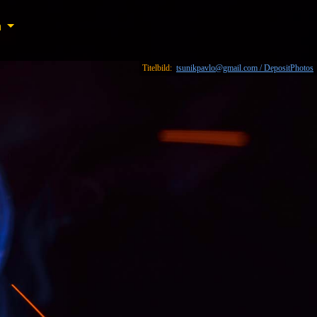
n
n
Titelbild:
tsunikpavlo@gmail.com / DepositPhotos