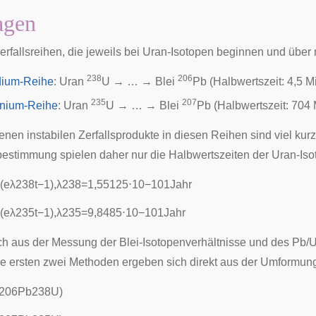
agen
Zerfallsreihen, die jeweils bei Uran-Isotopen beginnen und übe
238
206
ium-Reihe
: Uran
U → … → Blei
Pb (Halbwertszeit: 4,5 Mi
235
207
inium-Reihe
: Uran
U → … → Blei
Pb (Halbwertszeit: 704 
enen instabilen Zerfallsprodukte in diesen Reihen sind viel kur
sbestimmung spielen daher nur die Halbwertszeiten der Uran-Isot
(
e
λ
2
3
8
t
−
1
)
,
λ
2
3
8
=
1
,
5
5
1
2
5
⋅
1
0
−
1
0
1
J
a
h
r
(
e
λ
2
3
5
t
−
1
)
,
λ
2
3
5
=
9
,
8
4
8
5
⋅
1
0
−
1
0
1
J
a
h
r
ich aus der Messung der Blei-Isotopenverhältnisse und des Pb/U
e ersten zwei Methoden ergeben sich direkt aus der Umformung 
2
0
6
P
b
2
3
8
U
)