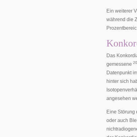
Ein weiterer V
während die Z
Prozentbereic
Konkor
Das Konkordia
2
gemessene
Datenpunkt im 
hinter sich h
Isotopenverhä
angesehen we
Eine Störung 
oder auch Blei
nichtradiogene