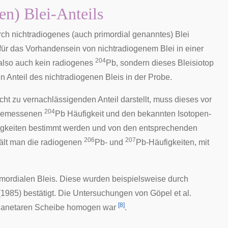
en) Blei-Anteils
 nichtradiogenes (auch primordial genanntes) Blei
r für das Vorhandensein von nichtradiogenem Blei in einer
204
also auch kein radiogenes
Pb, sondern dieses Bleisiotop
en Anteil des nichtradiogenen Bleis in der Probe.
ht zu vernachlässigenden Anteil darstellt, muss dieses vor
204
r gemessenen
Pb Häufigkeit und den bekannten Isotopen-
gkeiten bestimmt werden und von den entsprechenden
206
207
hält man die radiogenen
Pb- und
Pb-Häufigkeiten, mit
rimordialen Bleis. Diese wurden beispielsweise durch
(1985) bestätigt. Die Untersuchungen von Göpel et al.
[
8
]
lanetaren Scheibe
homogen war
.