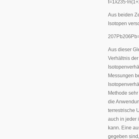
t
=
1
λ
2
3
5
⋅
ln
(
1
+
Aus beiden Zer
Isotopen vers
2
0
7
P
b
2
0
6
P
b
Aus dieser Gle
Verhältnis der
Isotopenverhä
Messungen bez
Isotopenverhä
Methode sehr 
die Anwendung
terrestrische 
auch in jeder
kann. Eine au
gegeben sind