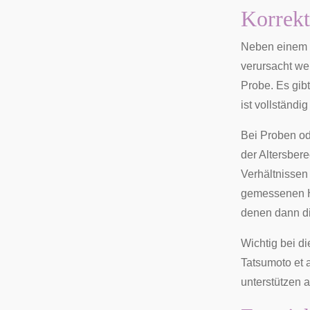
Korrekt
Neben einem d
verursacht we
Probe. Es gibt
ist vollständi
Bei Proben od
der Altersber
Verhältnissen
gemessenen Hä
denen dann di
Wichtig bei di
Tatsumoto et a
unterstützen 