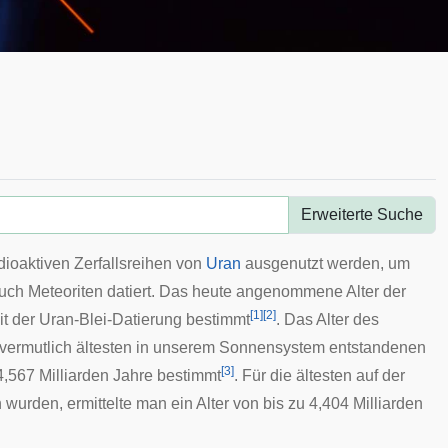
Erweiterte Suche
dioaktiven Zerfallsreihen von
Uran
ausgenutzt werden, um
auch
Meteoriten
datiert. Das heute angenommene Alter der
[
1
]
[
2
]
t der Uran-Blei-Datierung bestimmt
. Das Alter des
vermutlich ältesten in unserem Sonnensystem entstandenen
[
3
]
 4,567 Milliarden Jahre bestimmt
. Für die ältesten auf der
 wurden, ermittelte man ein Alter von bis zu 4,404 Milliarden