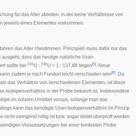
hung für das Alter ableiten, in der keine Verhältnisse von
en jeweils eines Elementes vorkommen:
rfahren das Alter
t
bestimmen. Prinzipiell muss dafür nur das
usgeht, dass das heutige natürliche Uran-
235
238
[
5
]
rt sollte bei
U :
U = 1 : 137,88 liegen
. Neue
[
6
]
r kann zudem je nach Fundort leicht verschieden sein
. Da
ls das Verhältnis von verschiedenen Elementen, ist diese
n-Isotopenverhältnis in der Probe bekannt ist. Insbesondere
otope im solaren Urnebel voraus, solange man das
rdings kann das benötigte Uran-Isotopenverhältnis im Prinzip
 nicht zwingend nötig ist bzw. sogar direkt überprüft werden
otwendigen Voraussetzungen bei einer konkreten Probe