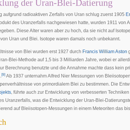
lung der Uran-Blei-Datierung
g aufgrund radioaktiven Zerfalls von Uran schlug zuerst 1905
Er
odukt des Uranzerfalls nachgewiesen hatte, wurden 1911 von
A
geben. Diese Alter waren aber zu hoch, da sie nicht auf Isoto
 von Uran und Blei. Isotope waren damals noch unbekannt.
ltnisse von Blei wurden erst 1927 durch
Francis William Aston
g
ran-Blei-Methode auf 1,5 bis 3 Milliarden Jahre, wobei er alle
zur Berechnung benutzte und die Annahme machte dass kein pri
[
9
]
.
Ab 1937 unternahm
Alfred Nier
Messungen von Bleiisotopen
openverhältnisse von primordialem Blei zu bestimmen. Die En
jekts
, führte auch zur Entwicklung von verbesserten Technike
es Uranzerfalls, was die Entwicklung der Uran-Blei-Datierungst
erend auf Bleiisotopen-Messungen in einem Meteoriten das bis h
ch