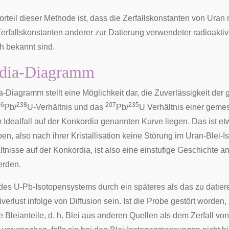
orteil dieser Methode ist, dass die Zerfallskonstanten von Uran
erfallskonstanten anderer zur Datierung verwendeter radioaktiv
h bekannt sind.
dia-Diagramm
-Diagramm stellt eine Möglichkeit dar, die Zuverlässigkeit de
06
238
207
235
Pb/
U-Verhältnis und das
Pb/
U Verhältnis einer geme
Idealfall auf der Konkordia genannten Kurve liegen. Das ist etwa
aben, also nach ihrer Kristallisation keine Störung im Uran-Bl
ltnisse auf der Konkordia, ist also eine einstufige Geschichte 
rden.
des U-Pb-Isotopensystems durch ein späteres als das zu datie
verlust infolge von Diffusion sein. Ist die Probe gestört worden,
 Bleianteile, d. h. Blei aus anderen Quellen als dem Zerfall vo