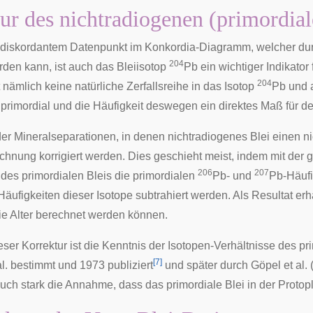
ur des nichtradiogenen (primordial
iskordantem Datenpunkt im Konkordia-Diagramm, welcher durch
204
rden kann, ist auch das Bleiisotop
Pb ein wichtiger Indikato
204
 nämlich keine natürliche Zerfallsreihe in das Isotop
Pb und 
g primordial und die Häufigkeit deswegen ein direktes Maß für d
er Mineralseparationen, in denen nichtradiogenes Blei einen nic
echnung korrigiert werden. Dies geschieht meist, indem mit de
206
207
 des primordialen Bleis die primordialen
Pb- und
Pb-Häufi
ufigkeiten dieser Isotope subtrahiert werden. Als Resultat er
e Alter berechnet werden können.
eser Korrektur ist die Kenntnis der Isotopen-Verhältnisse des p
[
7
]
l. bestimmt und 1973 publiziert
und später durch Göpel et al. 
auch stark die Annahme, dass das primordiale Blei in der
Protop