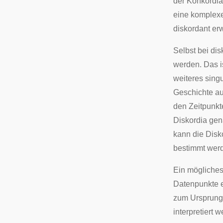
der Konkordia
eine komplexe
diskordant erw
Selbst bei di
werden. Das is
weiteres sing
Geschichte au
den Zeitpunkt
Diskordia gen
kann die Disk
bestimmt wer
Ein mögliches
Datenpunkte e
zum Ursprung 
interpretiert 