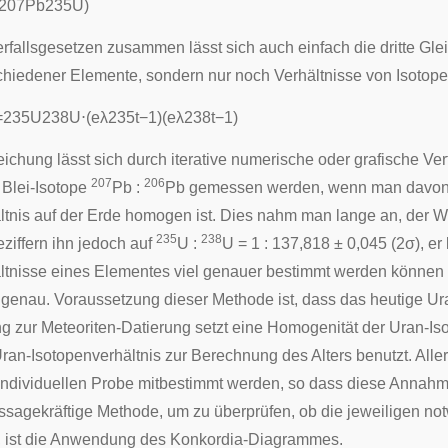
2
0
7
P
b
2
3
5
U
)
fallsgesetzen zusammen lässt sich auch einfach die dritte Gleic
chiedener Elemente, sondern nur noch Verhältnisse von Isotop
=
2
3
5
U
2
3
8
U
⋅
(
e
λ
2
3
5
t
−
1
)
(
e
λ
2
3
8
t
−
1
)
ichung lässt sich durch iterative numerische oder grafische Ve
207
206
 Blei-Isotope
Pb :
Pb gemessen werden, wenn man davon a
ltnis auf der Erde homogen ist. Dies nahm man lange an, der We
235
238
iffern ihn jedoch auf
U :
U = 1 : 137,818 ± 0,045 (2σ), e
ltnisse eines Elementes viel genauer bestimmt werden können a
genau. Voraussetzung dieser Methode ist, dass das heutige Ura
 zur Meteoriten-Datierung setzt eine Homogenität der Uran-Is
Uran-Isotopenverhältnis zur Berechnung des Alters benutzt. Alle
 individuellen Probe mitbestimmt werden, so dass diese Annahme
ssagekräftige Methode, um zu überprüfen, ob die jeweiligen n
, ist die Anwendung des Konkordia-Diagrammes.