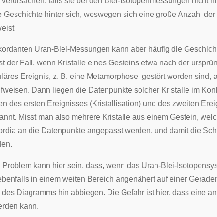
 verursachen, falls sie bei den Blei-Isotopenmessungen nicht hi
 Geschichte hinter sich, weswegen sich eine große Anzahl der 
eist.
skordanten Uran-Blei-Messungen kann aber häufig die Geschicht
t der Fall, wenn Kristalle eines Gesteins etwa nach der ursprüng
uläres Ereignis, z. B. eine Metamorphose, gestört worden sind, 
fweisen. Dann liegen die Datenpunkte solcher Kristalle im Ko
en des ersten Ereignisses (Kristallisation) und des zweiten Er
annt. Misst man also mehrere Kristalle aus einem Gestein, welch
ordia an die Datenpunkte angepasst werden, und damit die Schn
den.
 Problem kann hier sein, dass, wenn das Uran-Blei-Isotopensyst
benfalls in einem weiten Bereich angenähert auf einer Geraden
des Diagramms hin abbiegen. Die Gefahr ist hier, dass eine an
werden kann.