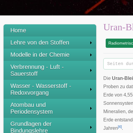
Uran-Bl
Home
Lehre von den Stoffen
Radiometrisc
:
Modelle in der Chemie
Verbrennung - Luft -
Sauerstoff
Die
Uran-Ble
Wasser - Wasserstoff -
Proben zu dat
Redoxvorgang
Erde von 4,55
Sonnensystems
Atombau und
Periodensystem
Mineralien, d
Erde entstan
Grundlagen der
[
4
]
Jahren
.
Bindungslehre