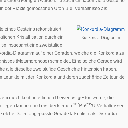
nreichend korrigiert wurden. Tatsächlich haben viele Gesteine
in der Praxis gemessenen Uran-Blei-Verhältnisse als
e eines Gesteins rekonstruiert
lichen Kristallisation durch ein
Konkordia-Diagramm
also insgesamt eine zweistufige
nkordia-Diagramm auf einer Geraden, welche die Konkordia zu
eignisses (Metamorphose) schneidet. Eine solche Gerade wird
e alle dieselbe zweistufige Geschichte hinter sich haben,
ittpunkte mit der Konkordia und deren zugehörige Zeitpunkte
em durch kontinuierlichen Bleiverlust gestört wurde, die
207
235
 liegen können und erst bei kleinen
Pb/
U-Verhältnissen
 solche Daten angepasste Gerade fälschlich als Diskordia