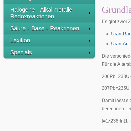
Grundl
Halogene - Alkalimetalle -
Redoxreaktionen
Es gibt zwei 
Säure - Base - Reaktionen
Uran-Rad
Lexikon
Uran-Act
Specials
Die verschied
Für die Alter
2
0
6
P
b
=
2
3
8
U
⋅
2
0
7
P
b
=
2
3
5
U
⋅
Damit lässt s
berechnen. Di
t
=
1
λ
2
3
8
⋅
ln
(
1
+