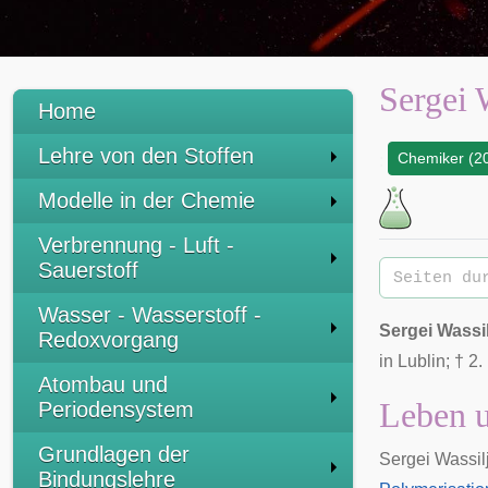
Sergei 
Home
Lehre von den Stoffen
Chemiker (20
:
Modelle in der Chemie
Verbrennung - Luft -
Sauerstoff
Wasser - Wasserstoff -
Sergei Wassi
Redoxvorgang
in
Lublin
; †
2.
Atombau und
Leben 
Periodensystem
Grundlagen der
Sergei Wassil
Bindungslehre