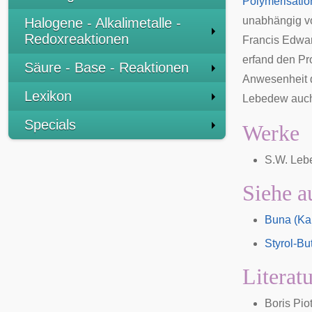
Polymerisatio
unabhängig v
Halogene - Alkalimetalle -
Redoxreaktionen
Francis Edwa
erfand den Pr
Säure - Base - Reaktionen
Anwesenheit 
Lexikon
Lebedew auch 
Specials
Werke
S.W. Lebe
Siehe a
Buna (Ka
Styrol-B
Literat
Boris Pio