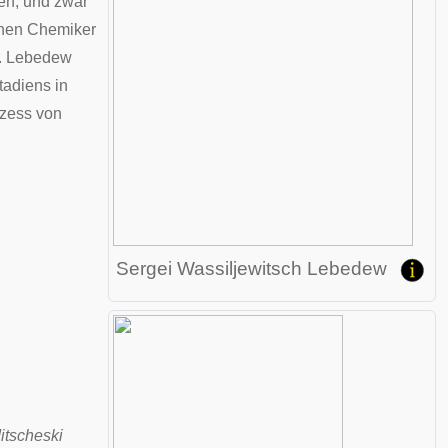
en, und zwar
chen Chemiker
. Lebedew
tadiens in
ozess von
Sergei Wassiljewitsch Lebedew
itscheski