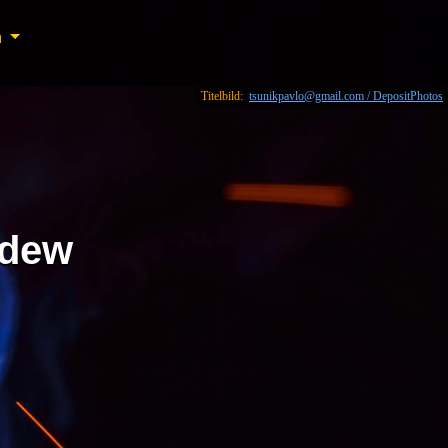
n
n
Titelbild:
tsunikpavlo@gmail.com / DepositPhotos
edew