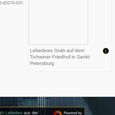
 5-85270-037-
Lebedews Grab auf dem
Tichwiner Friedhof
in Sankt
Petersburg
sch Lebedew
aus der