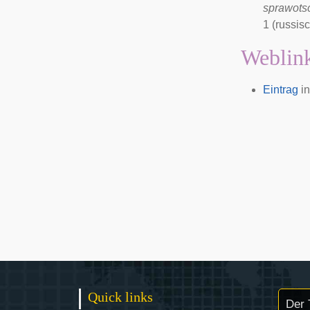
sprawots
1 (russis
Weblin
Eintrag
in
Quick links
Der 