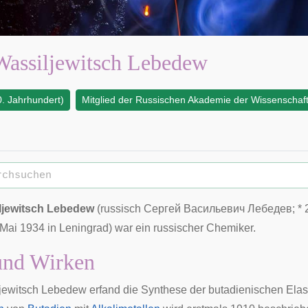
Wassiljewitsch Lebedew
. Jahrhundert)
Mitglied der Russischen Akademie der Wissenschaf
ljewitsch Lebedew
(
russisch
Сергей Васильевич Лебедев
; *
 Mai
1934
in
Leningrad
) war ein russischer Chemiker.
und Wirken
jewitsch Lebedew erfand die Synthese der butadienischen
Ela