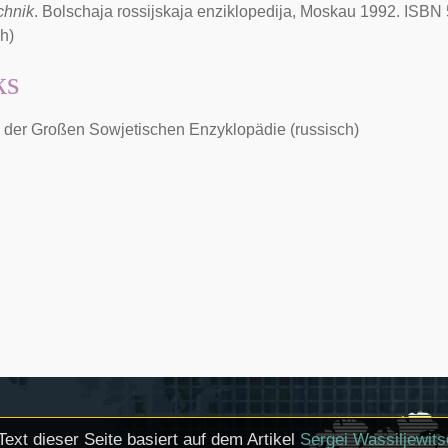
chnik
. Bolschaja rossijskaja enziklopedija, Moskau 1992. ISBN
ch)
ks
 der Großen Sowjetischen Enzyklopädie (russisch)
Text dieser Seite basiert auf dem Artikel
Sergei Wassiljewit