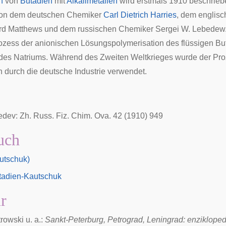
n
von
Butadien
mit
Alkalimetallen
wird erstmals 1910 beschrieb
on dem deutschen Chemiker
Carl Dietrich Harries
, dem englis
rd Matthews
und dem russischen Chemiker Sergei W. Lebedew
ozess der anionischen Lösungspolymerisation des flüssigen Bu
des Natriums. Während des Zweiten Weltkrieges wurde der Pr
durch die deutsche Industrie verwendet.
dev: Zh. Russ. Fiz. Chim. Ova. 42 (1910) 949
uch
utschuk)
utadien-Kautschuk
ur
trowski u. a.:
Sankt-Peterburg, Petrograd, Leningrad: enzikloped