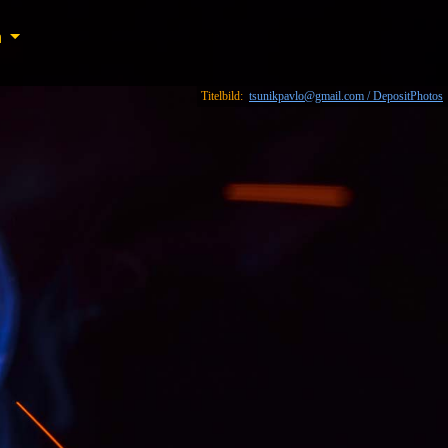
n
n
Titelbild:
tsunikpavlo@gmail.com / DepositPhotos