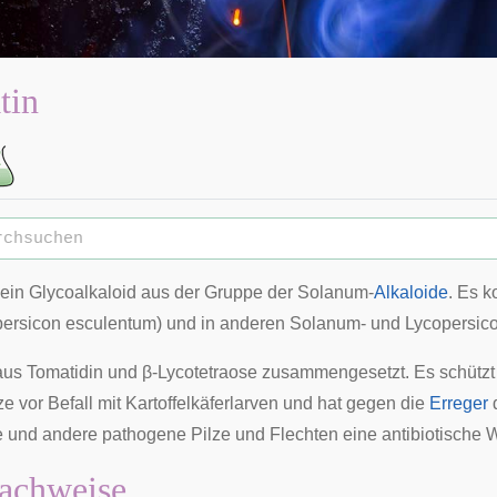
tin
 ein
Glycoalkaloid
aus der Gruppe der Solanum-
Alkaloide
. Es k
ersicon esculentum) und in anderen
Solanum
- und
Lycopersic
 aus
Tomatidin
und
β-Lycotetraose
zusammengesetzt. Es schützt
e vor Befall mit
Kartoffelkäferlarven
und hat gegen die
Erreger
e
und andere
pathogene
Pilze
und
Flechten
eine
antibiotische
W
achweise