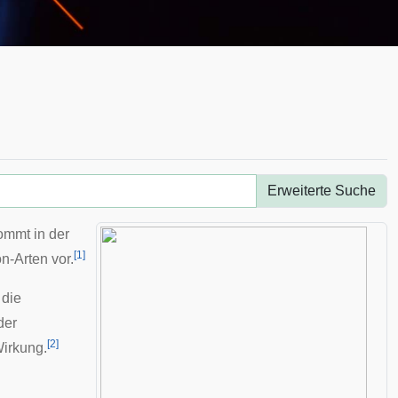
Erweiterte Suche
ommt in der
[
1
]
on
-Arten vor.
 die
der
[
2
]
irkung.