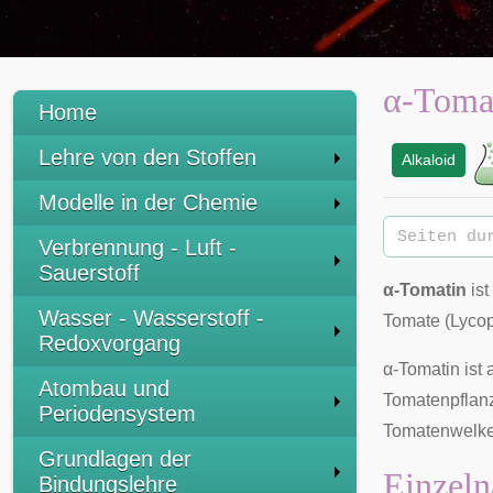
α-Toma
Home
Lehre von den Stoffen
Alkaloid
:
Modelle in der Chemie
Verbrennung - Luft -
Sauerstoff
α-Tomatin
ist
Wasser - Wasserstoff -
Tomate
(Lycop
Redoxvorgang
α-Tomatin ist
Atombau und
Tomatenpflanz
Periodensystem
Tomatenwelk
Grundlagen der
Einzeln
Bindungslehre